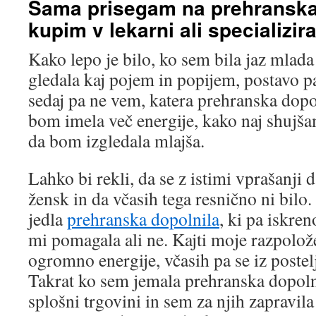
Sama prisegam na prehranska d
kupim v lekarni ali specializira
Kako lepo je bilo, ko sem bila jaz mlada
gledala kaj pojem in popijem, postavo p
sedaj pa ne vem, katera prehranska dopo
bom imela več energije, kako naj shujša
da bom izgledala mlajša.
Lahko bi rekli, da se z istimi vprašanji 
žensk in da včasih tega resnično ni bilo
jedla
prehranska dopolnila
, ki pa iskre
mi pomagala ali ne. Kajti moje razpolož
ogromno energije, včasih pa se iz poste
Takrat ko sem jemala prehranska dopoln
splošni trgovini in sem za njih zapravil