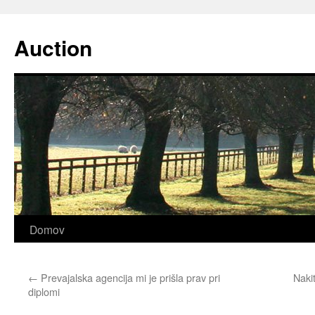
Preskoči
na
Auction
vsebino
Domov
←
Prevajalska agencija mi je prišla prav pri
Naki
diplomi