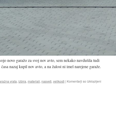
vojo novo garažo za svoj nov avto, sem nekako navdušila tudi
 časa nazaj kupil nov avto, a na žalost ni imel narejene garaže.
za
aražna vrata
,
izbira
,
materiali
,
nasveti
,
velikosti
|
Komentarji so izklopljeni
Garažna
vrata
pridejo
v
različnih
velikostih
in