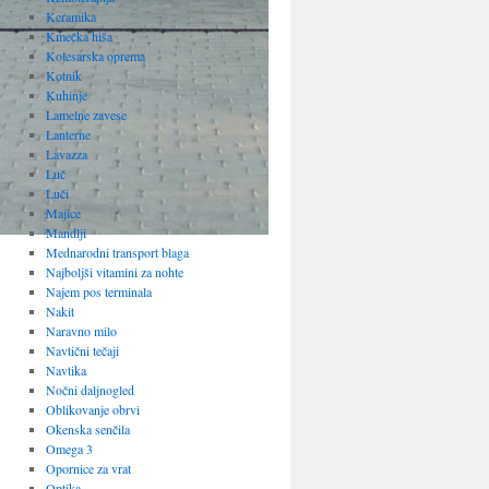
Keramika
Kmečka hiša
Kolesarska oprema
Kotnik
Kuhinje
Lamelne zavese
Lanterne
Lavazza
Luč
Luči
Majice
Mandlji
Mednarodni transport blaga
Najboljši vitamini za nohte
Najem pos terminala
Nakit
Naravno milo
Navtični tečaji
Navtika
Nočni daljnogled
Oblikovanje obrvi
Okenska senčila
Omega 3
Opornice za vrat
Optika