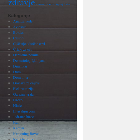
zdravje
zunanje savne
žganjekuha
Kategorije
Analiza vode
Avtošola
Botoks
Casino
Čiščenje odtočne cevi
Črtalo za oči
Dermalna polnila
Dermatolog Ljubljana
Dimnikar
Dom
Dom in vrt
Dostava zelenjave
Elektroerozija
Garažna vrata
Haccp
Hlače
Invisalign cena
Jadralne hlače
Kali
Kamini
Kanjoning Bovec
Kemoterapija