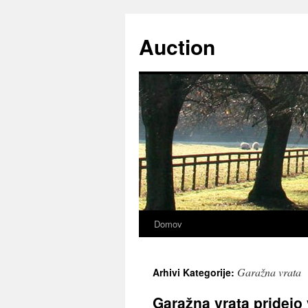
Preskoči
na
Auction
vsebino
Domov
Garažna vrata
Arhivi Kategorije:
Garažna vrata pridejo v