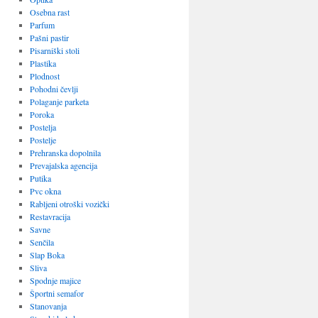
Osebna rast
Parfum
Pašni pastir
Pisarniški stoli
Plastika
Plodnost
Pohodni čevlji
Polaganje parketa
Poroka
Postelja
Postelje
Prehranska dopolnila
Prevajalska agencija
Putika
Pvc okna
Rabljeni otroški vozički
Restavracija
Savne
Senčila
Slap Boka
Sliva
Spodnje majice
Športni semafor
Stanovanja