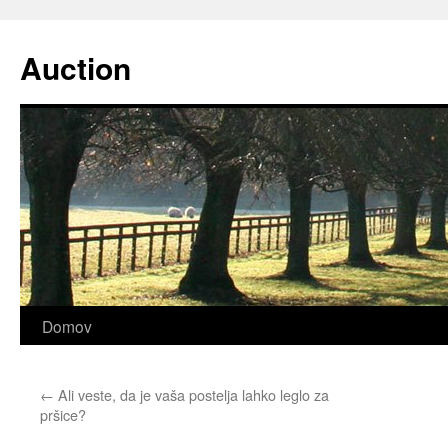
Preskoči
na
Auction
vsebino
Domov
←
Ali veste, da je vaša postelja lahko leglo za
pršice?