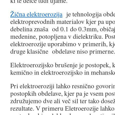
ki te delce tudi ujame.
Žična elektroerozija
je tehnologija obde
elektroprevodnih materialov kjer pa upo
debelina znaša od 0.1 do 0.3mm, običajn
medenine, potopljena v dielektriku. Pos
elektroerozije uporabimo v primerih, kje
druge klasične obdelave niso primerne
Elektroerozijsko brušenje je postopek,
kemično in elektroerozijsko in mehansk
Pri elektroeroziji lahko resnično govor
postopkih obdelave, kjer pa je vsem po
združujemo dve ali več sil ter tako do
rezultate. V primeru Eletroerozije lahk