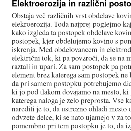
Elektroerozija in različni pos
Obstaja več različnih vrst obdelave kov
elekroerozija. Toda najprej poglejmo kaj 
kako izgleda ta postopek obdelave kovin.
postopek, kjer obdelujemo kovino s po
iskrenja. Med obdelovancem in elektrodo
električni tok, ki pa povzroči, da se na 
raztali in upari. Za sam postopek pa po
element brez katerega sam postopek ne b
da pri samem postopku potrebujemo diale
ki jo pod tlakom dovajamo na mesto, ki 
katerega naloga je zelo preprosta. Vse k
narediti je to, da ustrezno ohladi mesto
odvzete delce, ki se nato ujamejo v za t
pomembno pri tem postopku je to, da iz