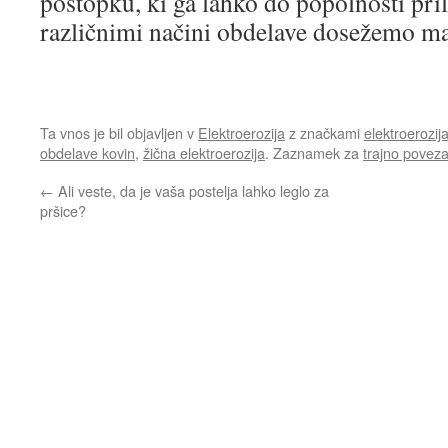
postopku, ki ga lahko do popolnosti pri
različnimi načini obdelave dosežemo m
Ta vnos je bil objavljen v
Elektroerozija
z značkami
elektroerozij
obdelave kovin
,
žična elektroerozija
. Zaznamek za
trajno povez
←
Ali veste, da je vaša postelja lahko leglo za
pršice?