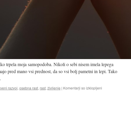
kako trpela moja samopodoba. Nikoli o sebi nisem imela lepega
majo pred mano vsi prednost, da so vsi bolj pametni in lepi. Tako
…
za
tveni razvoj
,
osebna rast
,
rast
,
življenje
|
Komentarji so izklopljeni
Osebna
rast
je
nekaj,
kar
človeka
spremlja
celo