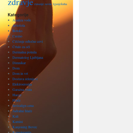
zdravje
zunanje savne
žganjekuha
Kategorije
Analiza vode
Avtošola
Botoks
Casino
Čiščenje odtočne cevi
Črtalo za oči
Dermalna polnila
Dermatolog Ljubljana
Dimnikar
Dom
Dom in vrt
Dostava zelenjave
Elektroerozija
Garažna vrata
Haccp
Hlače
Invisalign cena
Jadralne hlače
Kali
Kamini
Kanjoning Bovec
Kemoterapija