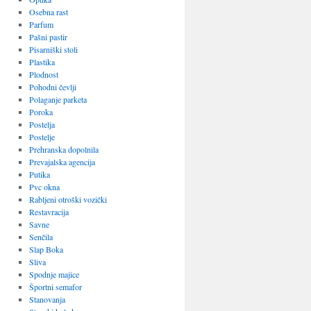
Osebna rast
Parfum
Pašni pastir
Pisarniški stoli
Plastika
Plodnost
Pohodni čevlji
Polaganje parketa
Poroka
Postelja
Postelje
Prehranska dopolnila
Prevajalska agencija
Putika
Pvc okna
Rabljeni otroški vozički
Restavracija
Savne
Senčila
Slap Boka
Sliva
Spodnje majice
Športni semafor
Stanovanja