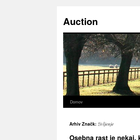
Preskoči
na
Auction
vsebino
Domov
življenje
Arhiv Značk:
Osebna rast je nekaj, 