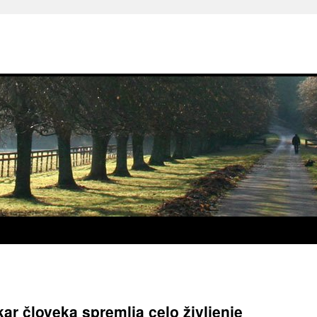
kar človeka spremlja celo življenje