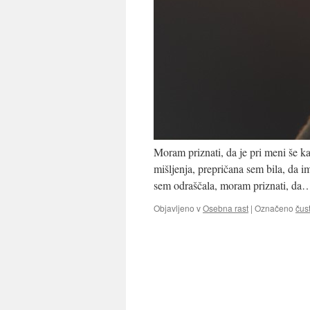
Moram priznati, da je pri meni še 
mišljenja, prepričana sem bila, da i
sem odraščala, moram priznati, da
Objavljeno v
Osebna rast
|
Označeno
čus