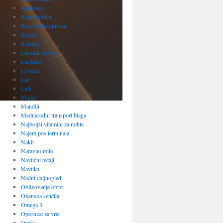
Keramika
Kmečka hiša
Kolesarska oprema
Kotnik
Kuhinje
Lamelne zavese
Lanterne
Lavazza
Luč
Luči
Majice
Mandlji
Mednarodni transport blaga
Najboljši vitamini za nohte
Najem pos terminala
Nakit
Naravno milo
Navtični tečaji
Navtika
Nočni daljnogled
Oblikovanje obrvi
Okenska senčila
Omega 3
Opornice za vrat
Optika