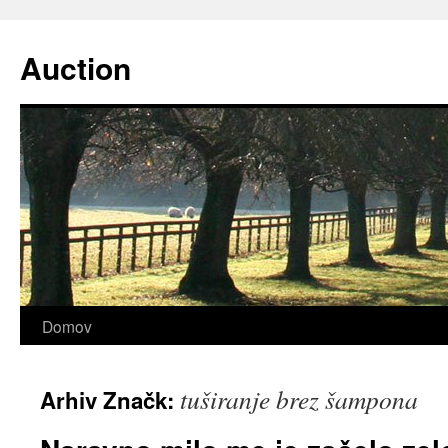
Preskoči
na
Auction
vsebino
Domov
tuširanje brez šampona
Arhiv Značk: