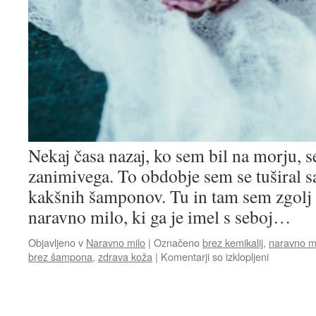
Nekaj časa nazaj, ko sem bil na morju, s
zanimivega. To obdobje sem se tuširal 
kakšnih šamponov. Tu in tam sem zgolj u
naravno milo, ki ga je imel s seboj…
Objavljeno v
Naravno milo
|
Označeno
brez kemikalij
,
naravno m
za
brez šampona
,
zdrava koža
|
Komentarji so izklopljeni
Naravno
milo
me
je