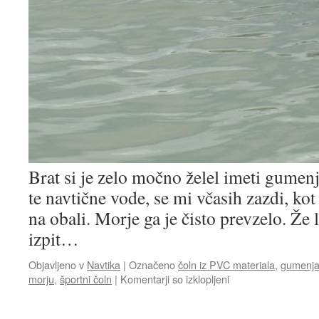
Brat si je zelo močno želel imeti gumenj
te navtične vode, se mi včasih zazdi, kot
na obali. Morje ga je čisto prevzelo. Že la
izpit…
Objavljeno v
Navtika
|
Označeno
čoln iz PVC materiala
,
gumenj
za
morju
,
športni čoln
|
Komentarji so izklopljeni
Zelo
vsestranski