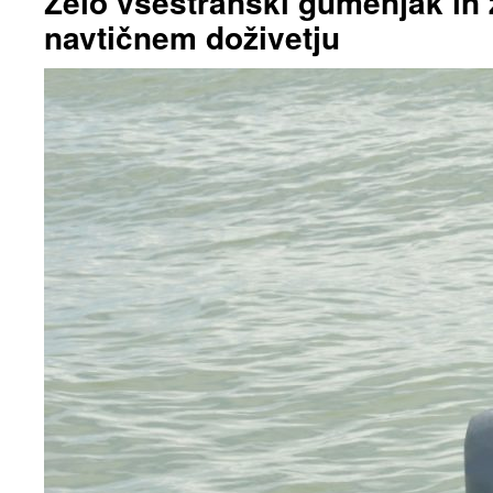
Zelo vsestranski gumenjak in 
navtičnem doživetju