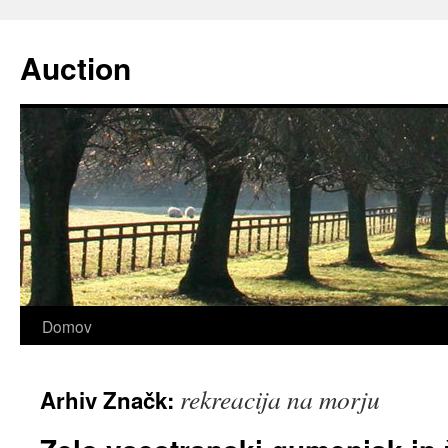
Preskoči
na
Auction
vsebino
Domov
rekreacija na morju
Arhiv Značk: