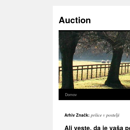
Preskoči
na
Auction
vsebino
Domov
pršice v postelji
Arhiv Značk:
Ali veste, da je vaša p