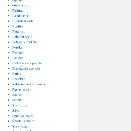
Osebna rast
Parfum
Pašni pastir
Pisarniški stoli
Plastika
Plodnost
Pohodni čevlji
Polaganje parketa
Poroka
Postelja
Postelje
Prehranska dopolnila
Prevajalska agencija
Putika
Pvc okna
Rabljeni otroški vozički
Restavracija
Savne
Senčila
Slap Boka
Sliva
Spodnje majice
Športni semafor
Stanovanja