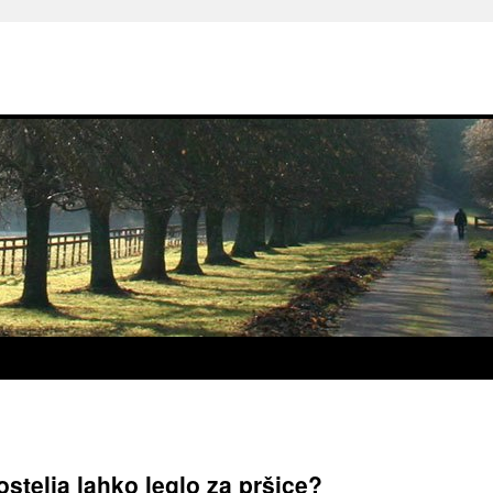
ostelja lahko leglo za pršice?