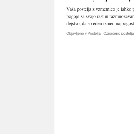
Vaša postelja z vzmetnico je lahko p
pogoje za svojo rast in razmnoževanj
dejstvo, da so eden izmed najpogos
Objavljeno v
Postelja
|
Označeno
postelja