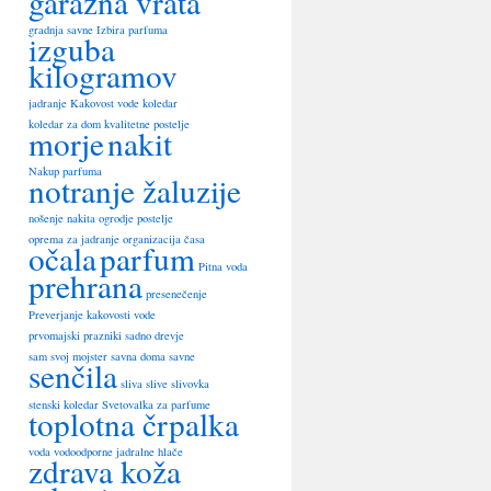
garažna vrata
gradnja savne
Izbira parfuma
izguba
kilogramov
jadranje
Kakovost vode
koledar
koledar za dom
kvalitetne postelje
morje
nakit
Nakup parfuma
notranje žaluzije
nošenje nakita
ogrodje postelje
oprema za jadranje
organizacija časa
očala
parfum
Pitna voda
prehrana
presenečenje
Preverjanje kakovosti vode
prvomajski prazniki
sadno drevje
sam svoj mojster
savna doma
savne
senčila
sliva
slive
slivovka
stenski koledar
Svetovalka za parfume
toplotna črpalka
voda
vodoodporne jadralne hlače
zdrava koža