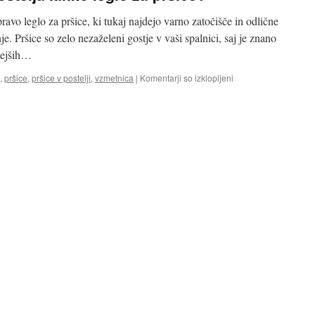
ravo leglo za pršice, ki tukaj najdejo varno zatočišče in odlične
e. Pršice so zelo nezaželeni gostje v vaši spalnici, saj je znano
tejših…
za
,
pršice
,
pršice v postelji
,
vzmetnica
|
Komentarji so izklopljeni
Ali
veste,
da
je
vaša
postelja
lahko
leglo
za
pršice?