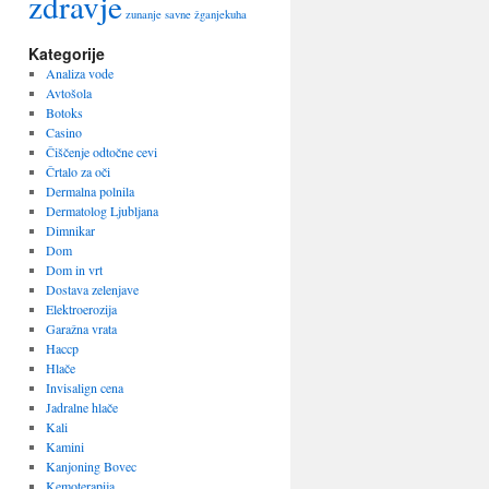
zdravje
zunanje savne
žganjekuha
Kategorije
Analiza vode
Avtošola
Botoks
Casino
Čiščenje odtočne cevi
Črtalo za oči
Dermalna polnila
Dermatolog Ljubljana
Dimnikar
Dom
Dom in vrt
Dostava zelenjave
Elektroerozija
Garažna vrata
Haccp
Hlače
Invisalign cena
Jadralne hlače
Kali
Kamini
Kanjoning Bovec
Kemoterapija