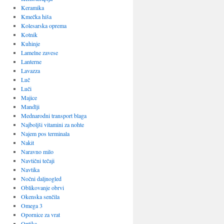
Keramika
Kmečka hiša
Kolesarska oprema
Kotnik
Kuhinje
Lamelne zavese
Lanterne
Lavazza
Luč
Luči
Majice
Mandlji
Mednarodni transport blaga
Najboljši vitamini za nohte
Najem pos terminala
Nakit
Naravno milo
Navtični tečaji
Navtika
Nočni daljnogled
Oblikovanje obrvi
Okenska senčila
Omega 3
Opornice za vrat
Optika