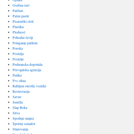
Osebna rast
Parfum
Pašni pastir
Pisarniški stoli
Plastika
Plodnost
Pohodni čevlji
Polaganje parketa
Poroka
Postelja
Postelje
Prehranska dopolnila
Prevajalska agencija
Putika
Pvc okna
Rabljeni otroški vozički
Restavracija
Savne
Senčila
Slap Boka
Sliva
Spodnje majice
Športni semafor
Stanovanja