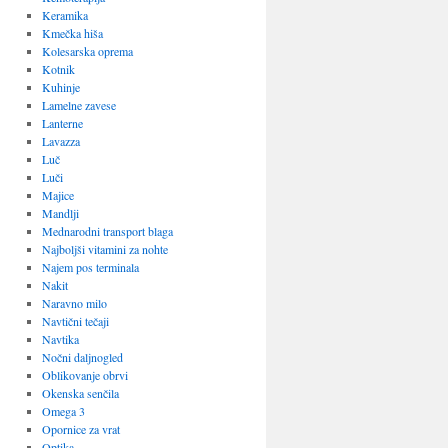
Keramika
Kmečka hiša
Kolesarska oprema
Kotnik
Kuhinje
Lamelne zavese
Lanterne
Lavazza
Luč
Luči
Majice
Mandlji
Mednarodni transport blaga
Najboljši vitamini za nohte
Najem pos terminala
Nakit
Naravno milo
Navtični tečaji
Navtika
Nočni daljnogled
Oblikovanje obrvi
Okenska senčila
Omega 3
Opornice za vrat
Optika