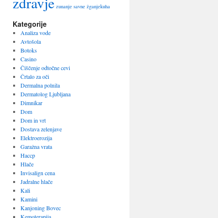
zdravje
zunanje savne
žganjekuha
Kategorije
Analiza vode
Avtošola
Botoks
Casino
Čiščenje odtočne cevi
Črtalo za oči
Dermalna polnila
Dermatolog Ljubljana
Dimnikar
Dom
Dom in vrt
Dostava zelenjave
Elektroerozija
Garažna vrata
Haccp
Hlače
Invisalign cena
Jadralne hlače
Kali
Kamini
Kanjoning Bovec
Kemoterapija