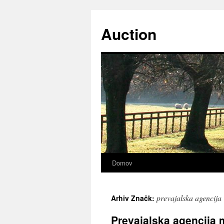
Preskoči
na
Auction
vsebino
Domov
prevajalska agencija
Arhiv Značk:
Prevajalska agencija m