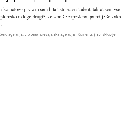
ko nalogo prvič in sem bila tisti pravi študent, takrat sem vse
iplomsko nalogo drugič, ko sem že zaposlena, pa mi je še kako
e…
za
čeno
agencija
,
diploma
,
prevajalska agencija
|
Komentarji so izklopljeni
Prevajalska
agencija
mi
je
prišla
prav
pri
diplomi