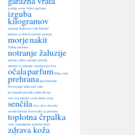
garažna vrata
gradnja savne
Izbira parfuma
izguba
kilogramov
jadranje
Kakovost vode
koledar
koledar za dom
kvalitetne postelje
morje
nakit
Nakup parfuma
notranje žaluzije
nošenje nakita
ogrodje postelje
oprema za jadranje
organizacija časa
očala
parfum
Pitna voda
prehrana
presenečenje
Preverjanje kakovosti vode
prvomajski prazniki
sadno drevje
sam svoj mojster
savna doma
savne
senčila
sliva
slive
slivovka
stenski koledar
Svetovalka za parfume
toplotna črpalka
voda
vodoodporne jadralne hlače
zdrava koža