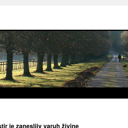
stir je zanesljiv varuh živine