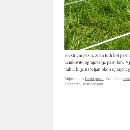
Električni pastir, znan tudi kot pašni
učinkovito ograjevanje pašnikov. Nj
traku, ki je napeljan okoli ograje
Objavljeno v
Pašni pastir
|
Označeno
elek
za
Komentarji so izklopljeni
Električni
ali
pašni
pastir
je
zanesljiv
varuh
živine