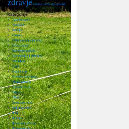
zdravje
zunanje savne
žganjekuha
Kategorije
Analiza vode
Avtošola
Botoks
Casino
Čiščenje odtočne cevi
Črtalo za oči
Dermalna polnila
Dermatolog Ljubljana
Dimnikar
Dom
Dom in vrt
Dostava zelenjave
Elektroerozija
Garažna vrata
Haccp
Hlače
Invisalign cena
Jadralne hlače
Kali
Kamini
Kanjoning Bovec
Kemoterapija