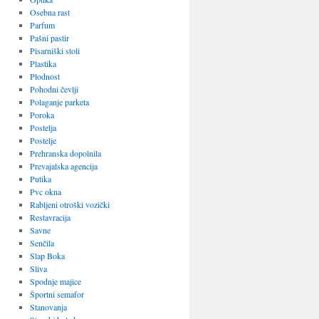
Osebna rast
Parfum
Pašni pastir
Pisarniški stoli
Plastika
Plodnost
Pohodni čevlji
Polaganje parketa
Poroka
Postelja
Postelje
Prehranska dopolnila
Prevajalska agencija
Putika
Pvc okna
Rabljeni otroški vozički
Restavracija
Savne
Senčila
Slap Boka
Sliva
Spodnje majice
Športni semafor
Stanovanja