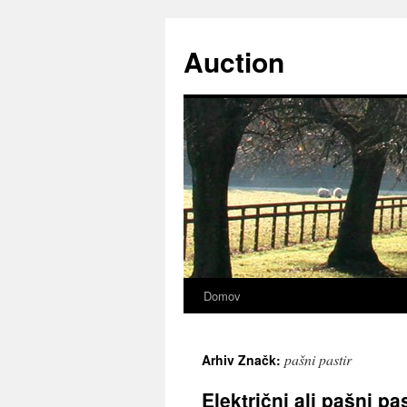
Preskoči
na
Auction
vsebino
Domov
pašni pastir
Arhiv Značk:
Električni ali pašni pa