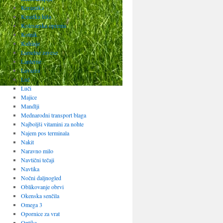
Keramika
Kmečka hiša
Kolesarska oprema
Kotnik
Kuhinje
Lamelne zavese
Lanterne
Lavazza
Luč
Luči
Majice
Mandlji
Mednarodni transport blaga
Najboljši vitamini za nohte
Najem pos terminala
Nakit
Naravno milo
Navtični tečaji
Navtika
Nočni daljnogled
Oblikovanje obrvi
Okenska senčila
Omega 3
Opornice za vrat
Optika