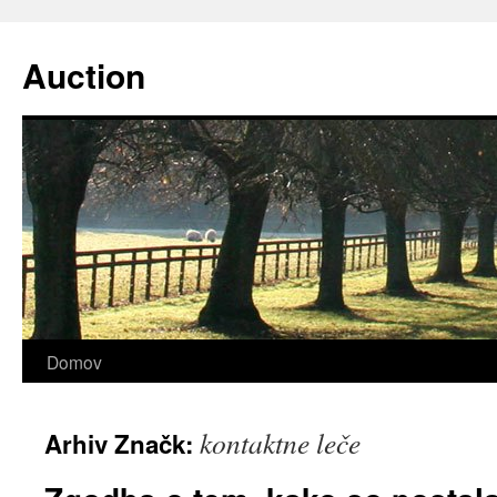
Preskoči
na
Auction
vsebino
Domov
kontaktne leče
Arhiv Značk: