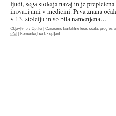
ljudi, sega stoletja nazaj in je prepleten
inovacijami v medicini. Prva znana očala 
v 13. stoletju in so bila namenjena…
Objavljeno v
Optika
|
Označeno
kontaktne leče
,
očala
,
progresiv
za
očal
|
Komentarji so izklopljeni
Zgodba
o
tem,
kako
so
postala
očala
del
vsakdana
za
milijone
ljudi