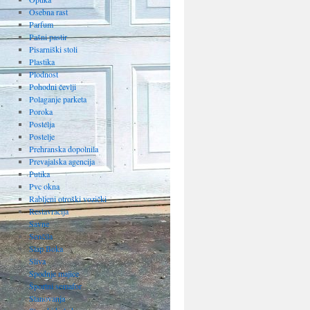
Osebna rast
Parfum
Pašni pastir
Pisarniški stoli
Plastika
Plodnost
Pohodni čevlji
Polaganje parketa
Poroka
Postelja
Postelje
Prehranska dopolnila
Prevajalska agencija
Putika
Pvc okna
Rabljeni otroški vozički
Restavracija
Savne
Senčila
Slap Boka
Sliva
Spodnje majice
Športni semafor
Stanovanja