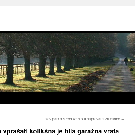
Nov park s street workout napravami za vadbo
→
ko vprašati kolikšna je bila garažna vrata