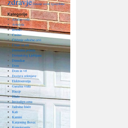
zdravje
zunanje savne
žganjekuha
Kategorije
Analiza vode
Avtošola
Botoks
Casino
Čiščenje odtočne cevi
Črtalo za oči
Dermalna polnila
Dermatolog Ljubljana
Dimnikar
Dom
Dom in vrt
Dostava zelenjave
Elektroerozija
Garažna vrata
Haccp
Hlače
Invisalign cena
Jadralne hlače
Kali
Kamini
Kanjoning Bovec
Kemoterapija