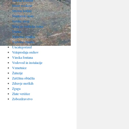
Stenski koledar
Street workout
Strešne kritine
Študentski boni
Sušilni stroji
Tečaj za voditelja čolna
Tinitus
Toplotna črpalka
Toplotne črpalke
Uncategorized
Veleprodaja orehov
Vinska fontana
Vodovod in instalacije
Vzmetnice
Žaluzije
Zaščitna oblačila
Zdravje moških
Zgaga
Zlate verižice
Zobozdravstvo