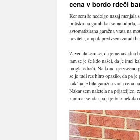
cena v bordo rdeči ba
Ker sem še nedolgo nazaj menjala svo
pritisku na gumb kar sama odprla, so 
avtomatizirana garažna vrata na mot
noviteta, ampak predvsem zaradi barv
Zavedala sem se, da je nenavadna bar
tam se je še kdo našel, da je imel ka
mogla odreči. Na koncu je vseeno pas
se je tudi res hitro opazilo, da pa j
kakšna je bila garažna vrata cena nak
Nakar sem naletela na prijateljico, z
zanima, vendar pa ji je bilo nekako 