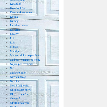
Keramika
Kmečka hiša
Kolesarska oprema
Kotnik
Kuhinje
Lamelne zavese
Lanterne
Lavazza
Luč
Luči
Majice
Mandlji
Mednarodni transport blaga
Najboljši vitamini za nohte
Najem pos terminala
Nakit
Naravno milo
Navtični tečaji
Navtika
Nočni daljnogled
Oblikovanje obrvi
Okenska senčila
Omega 3
Opornice za vrat
Optika