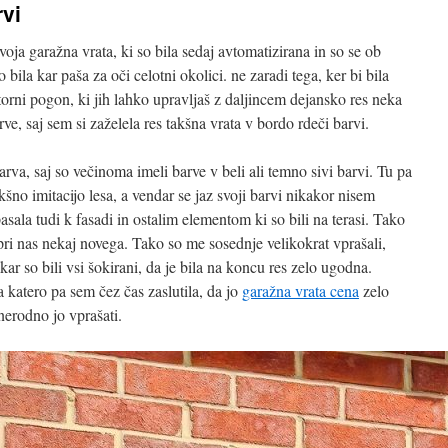
rvi
ja garažna vrata, ki so bila sedaj avtomatizirana in so se ob
bila kar paša za oči celotni okolici. ne zaradi tega, ker bi bila
orni pogon, ki jih lahko upravljaš z daljincem dejansko res neka
e, saj sem si zaželela res takšna vrata v bordo rdeči barvi.
va, saj so večinoma imeli barve v beli ali temno sivi barvi. Tu pa
kšno imitacijo lesa, a vendar se jaz svoji barvi nikakor nisem
ala tudi k fasadi in ostalim elementom ki so bili na terasi. Tako
e pri nas nekaj novega. Tako so me sosednje velikokrat vprašali,
ar so bili vsi šokirani, da je bila na koncu res zelo ugodna.
a katero pa sem čez čas zaslutila, da jo
garažna vrata cena
zelo
nerodno jo vprašati.