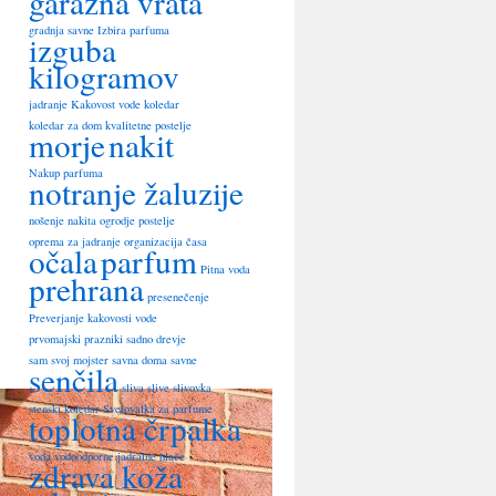
garažna vrata
gradnja savne
Izbira parfuma
izguba
kilogramov
jadranje
Kakovost vode
koledar
koledar za dom
kvalitetne postelje
morje
nakit
Nakup parfuma
notranje žaluzije
nošenje nakita
ogrodje postelje
oprema za jadranje
organizacija časa
očala
parfum
Pitna voda
prehrana
presenečenje
Preverjanje kakovosti vode
prvomajski prazniki
sadno drevje
sam svoj mojster
savna doma
savne
senčila
sliva
slive
slivovka
stenski koledar
Svetovalka za parfume
toplotna črpalka
voda
vodoodporne jadralne hlače
zdrava koža